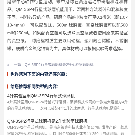
磨罐中心轴作行星运动，罐中磨球在高速运动中研磨和混和样
品。QM-3SP4行星式球磨机能用干、湿两种方法粉碎和混和粒度
不同，材料各异的产品，研磨产品最小粒度可至0.1微米（即1.0×
10-4mm） 可以配备1L，500ml球磨罐。真空球磨罐可以配500
ml和250ml。如果配真空罐可以选购真空泵或者使用原来实验室
的真空泵。 球磨罐材质主要以玛瑙罐，聚四氟乙烯罐，不锈钢
罐，硬质合金氧化锆管为主，具体材质可以根据实验需求选择。
# 上一篇：QM-3SP2行星式球磨机是2升实验室球磨机
也许您对下面的内容还感兴趣：
给您推荐相同类型的内容：
4升实验室用QM-3SP4行星式球磨机
4升实验室用QM-3SP4行星式球磨机，莱步科技公司的一款最大容量为4升
的行星式球磨机，一次可以装配4个1升的球磨罐。行星式球磨机是混和、细
磨、小样制备、新产品研制和小批量生产高新技术材料的必备装置。体积
QM-3SP2行星式球磨机是2升实验室球磨机
小、功能全、效率高、噪声低，是科研单位、高等院校、企业实验室获取研
究试样（每次实验可同时获得四个样品）的理想设备，配用真空球磨罐，可
QM-3SP2行星式球磨机，是南京莱步科技实业有限公司研发生产的一款总
在真空状态或惰性气体保护状态下磨制试样。广泛应用于地质、矿产、冶...
容量为2升实验室球磨机。可以用4个500毫升或者4个250ml的球磨罐，球磨