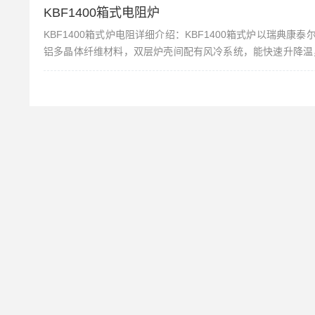
KBF1400箱式电阻炉
KBF1400箱式炉电阻详细介绍：KBF1400箱式炉以瑞
铝多晶体纤维材料，双层炉壳间配有风冷系统，能快速升降温，
等优点，是高校、科研院所、工矿企业做高温烧结、金属退火、