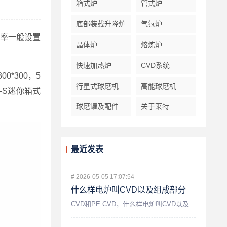
箱式炉
管式炉
底部装载升降炉
气氛炉
速率一般设置
晶体炉
熔炼炉
快速加热炉
CVD系统
00*300，5
行星式球磨机
高能球磨机
-S迷你箱式
球磨罐及配件
关于莱特
最近发表
#
2026-05-05 17:07:54
什么样电炉叫CVD以及组成部分
CVD和PE CVD，什么样电炉叫CVD以及组成部分...