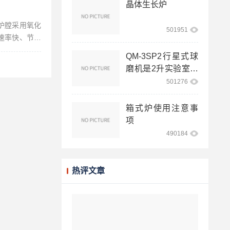
晶体生长炉
，炉膛采用氧化
501951
速率快、节能
...
QM-3SP2行星式球
磨机是2升实验室球
磨机
501276
箱式炉使用注意事
项
490184
热评文章