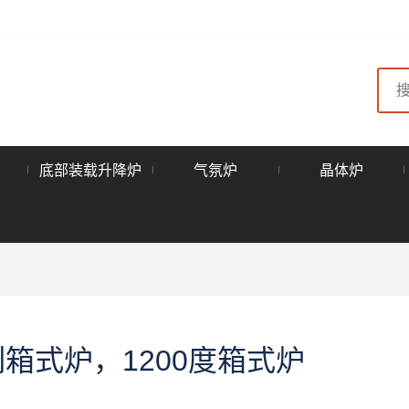
底部装载升降炉
气氛炉
晶体炉
系列箱式炉，1200度箱式炉