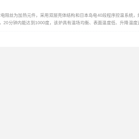
典康泰尔电阻丝为加热元件，采用双层壳体结构和日本岛电40段程序控温系统
20分钟内能达到1000度，该炉具有温场均衡、表面温度低、升降温度
质量检测用的理想产品。控温仪表： 日本岛电（具有超温、过温、断偶保护