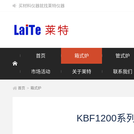
买材料仪器就找莱特仪器
首页
箱式炉
管式炉
市场活动
关于莱特
联系我们
首页
>
箱式炉
KBF1200