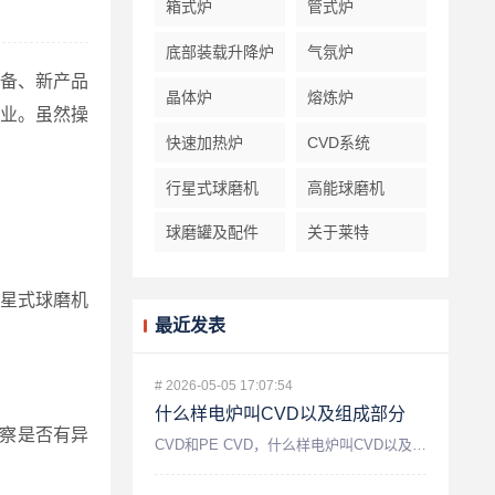
箱式炉
管式炉
底部装载升降炉
气氛炉
备、新产品
晶体炉
熔炼炉
业。虽然操
快速加热炉
CVD系统
行星式球磨机
高能球磨机
球磨罐及配件
关于莱特
行星式球磨机
最近发表
#
2026-05-05 17:07:54
什么样电炉叫CVD以及组成部分
察是否有异
CVD和PE CVD，什么样电炉叫CVD以及组成部分...