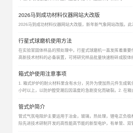
2026马到成功材料仪器网站大改版
2026马到成功材料仪器网站大改版，新年新气象网站改版。此
行星式球磨机使用方法
在实验室固体样品的预处理中，行星式球磨机一直发挥着重要
高新技术材料的必备装置，可将研究样品批量快速粉碎成胶体
步骤。下面将介绍正确操作和使用行星式球磨机的步骤。行星
行星式球磨...
箱式炉使用注意事项
1. 箱式炉炉的耐火材料里含有水分，另外为使加热元件生成氧化
小时以上，以防炉膛受潮后因温度的急剧变化而破裂。2. 在
3. 加热元件的工作寿命取决于其表面的氧化层，破坏氧化层会
管式炉简介
管式气氛电阻炉主要运用于冶金，玻璃，热处理，锂电正负极
际先进技术研制开发的高性能高节能的新型电炉，有单管、双
专院校、科研院所、工矿企业等实验和小批量生产之用。具有