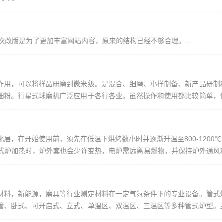
次改版是为了更加丰富网站内容，原来的结构已经不够合理。...
作用，可以将样品研磨到微米级。是混合、细磨、小样制备、新产品研制
细粉。行星式球磨机广泛应用于各行各业。虽然操作和使用都比较简单，
式球磨机的操作步骤和使用方法：1、检查仪器。打开行星球磨机的外包
层，在开始使用前，须先在低温下烘烤数小时并逐渐升温至800-1200℃，
箱式炉加热时，炉外套也会少许变热，电炉需远离易燃物，并保持炉外通风
缩短加热元件的寿命，而每次紧急停机和高温冷都会对氧化层有所损害...
材料，新能源，磨具等行业测定材料在一定气氛条件下的专业设备。管式
管、卧式、可开启式、立式、单温区、双温区、三温区等多种管式炉型。
安全可靠、操作简单、控温精度高、保温效果好、温度范围大、炉膛温度