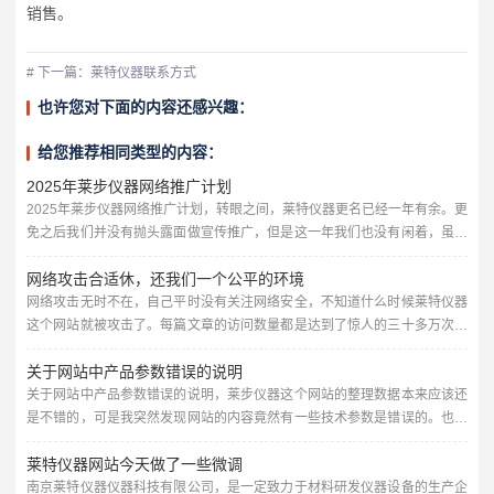
销售。
# 下一篇：莱特仪器联系方式
也许您对下面的内容还感兴趣：
给您推荐相同类型的内容：
2025年莱步仪器网络推广计划
2025年莱步仪器网络推广计划，转眼之间，莱特仪器更名已经一年有余。更
免之后我们并没有抛头露面做宣传推广，但是这一年我们也没有闲着，虽然
今年的行情不是很好，但最后两个月我们还是做了一些成绩。2025年我们会
网络攻击合适休，还我们一个公平的环境
从几个产品入手，多做一些功课。行星式球磨机，依然是我们发家产品，行
星式球磨机我们装目前主要是两个系列，实验室球磨机和全方位行星式球磨
网络攻击无时不在，自己平时没有关注网络安全，不知道什么时候莱特仪器
机。行星球磨机有QM-400，QM-2000，QM-4000，...
这个网站就被攻击了。每篇文章的访问数量都是达到了惊人的三十多万次，
多的高达六十多万。这样的攻击也让网站打开的速度打开慢，不稳定。貌似
关于网站中产品参数错误的说明
回到了当时采购仪器网被攻击的一蹶不振时候，好在这次的攻击网站的内容
还都在，让我们及时进行了修复。不过从上一篇的访问六千多次来看，好像
关于网站中产品参数错误的说明，莱步仪器这个网站的整理数据本来应该还
对方还是没有放弃。难道是真正的恢复了？——还是别做梦啦。现在唯一能
是不错的，可是我突然发现网站的内容竟然有一些技术参数是错误的。也是
做的...
因为原来我对网站的操作中总是有一些不认真。包括2024我们的所有产品线
莱特仪器网站今天做了一些微调
已经全新升级，参数也是有所变动的。接下来的日子我会逐步的对原来的一
些产品参数进行修改完善，包括产品的图片内容。同时时刻也要提醒这个网
南京莱特仪器仪器科技有限公司，是一定致力于材料研发仪器设备的生产企