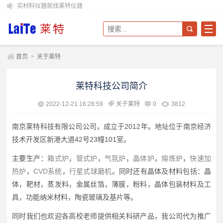
买材料仪器就找莱特仪器
首页
>
关于莱特
莱特科技公司简介
2022-12-21 16:28:59
关于莱特
0
3812
南京莱特科技有限公司公司，成立于2012年。地址位于南京经济
技术开发区新港大道42号23幢101室。
主要生产：
箱式炉
，
管式炉
，
气氛炉
，
晶体炉
，
熔炼炉
，
快速加
热炉
，
CVD系统
，
行星式球磨机
。同时还有晶体及材料包括：晶
体，靶材，蒸发料，金属丝箔，薄膜，粉料，晶体包装材料及工
具，功能纳米材料，陶瓷玻璃及基片等。
同时我们也欢迎各高校老师提供相关科研产品，我公司代为推广